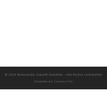
© 2026
Miteinander Zukunft Gestalten
–
Alle Rechte vorbehalten
Entworfen mit
Customizr Pro