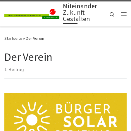
Miteinander
Zum Inhalt springen
Zukunft
Search
Gestalten
Me
Startseite
»
Der Verein
Der Verein
1 Beitrag