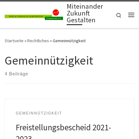
Miteinander
Zum Inhalt springen
Zukunft
Search
Gestalten
Me
Startseite
»
Rechtliches
»
Gemeinnützigkeit
Gemeinnützigkeit
4 Beiträge
GEMEINNÜTZIGKEIT
Freistellungsbescheid 2021-
2023