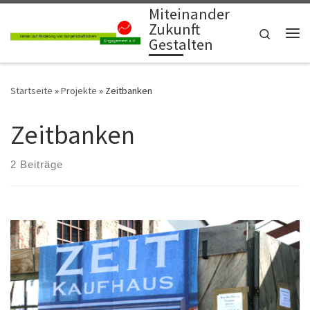
Miteinander
Zum Inhalt springen
Zukunft
Search
Gestalten
Me
Startseite
»
Projekte
»
Zeitbanken
Zeitbanken
2 Beiträge