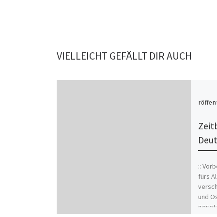
VIELLEICHT GEFÄLLT DIR AUCH
Veröffen
Zeit
Deut
:: Vor
fürs A
versch
und Ös
gesetz