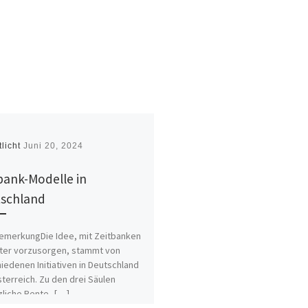
tlicht
Juni 20, 2024
bank-Modelle in
schland
bemerkungDie Idee, mit Zeitbanken
lter vorzusorgen, stammt von
iedenen Initiativen in Deutschland
terreich. Zu den drei Säulen
liche Rente, […]