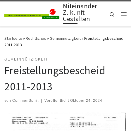
Miteinander
Zum Inhalt springen
Zukunft
Search
Gestalten
Me
Startseite
»
Rechtliches
»
Gemeinnützigkeit
»
Freistellungsbescheid
2011-2013
GEMEINNÜTZIGKEIT
Freistellungsbescheid
2011-2013
von
CommonSpirit
|
Veröffentlicht
Oktober 24, 2024