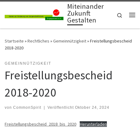
Miteinander
Zum Inhalt springen
Zukunft
Search
Gestalten
Me
Startseite
»
Rechtliches
»
Gemeinnützigkeit
»
Freistellungsbescheid
2018-2020
GEMEINNÜTZIGKEIT
Freistellungsbescheid
2018-2020
von
CommonSpirit
|
Veröffentlicht
Oktober 24, 2024
Freistellungsbescheid_2018_bis_2020
Herunterladen