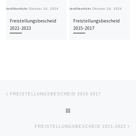
Veröffentlicht
Oktober 24, 2024
Veröffentlicht
Oktober 24, 2024
Ve
Freistellungsbescheid
Freistellungsbescheid
2021-2023
2015-2017
Beitragsnavigation
Vorheriger Beitrag
FREISTELLUNGSBESCHEID 2015-2017
ZURÜCK ZUR BEITRAGSL
Nä
FREISTELLUNGSBESCHEID 2021-2023